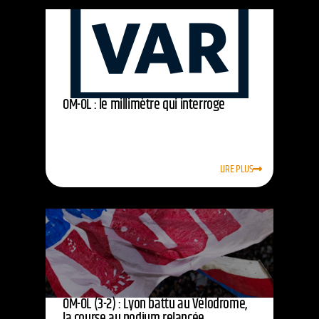
OM-OL : le millimètre qui interroge
LIRE PLUS
OM-OL (3-2) : Lyon battu au Vélodrome,
la course au podium relancée