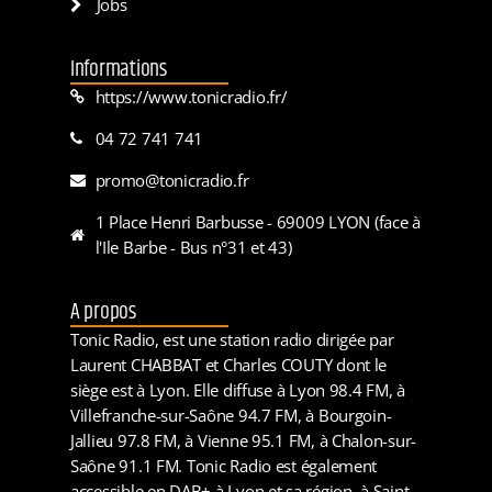
Jobs
Informations
https://www.tonicradio.fr/
04 72 741 741
promo@tonicradio.fr
1 Place Henri Barbusse - 69009 LYON (face à
l'Ile Barbe - Bus n°31 et 43)
A propos
Tonic Radio, est une station radio dirigée par
Laurent CHABBAT et Charles COUTY dont le
siège est à Lyon. Elle diffuse à Lyon 98.4 FM, à
Villefranche-sur-Saône 94.7 FM, à Bourgoin-
Jallieu 97.8 FM, à Vienne 95.1 FM, à Chalon-sur-
Saône 91.1 FM. Tonic Radio est également
accessible en DAB+ à Lyon et sa région, à Saint-