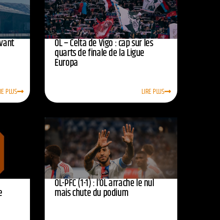
avant
OL – Celta de Vigo : cap sur les
quarts de finale de la Ligue
Europa
RE PLUS
LIRE PLUS
OL-PFC (1-1) : l’OL arrache le nul
e
mais chute du podium