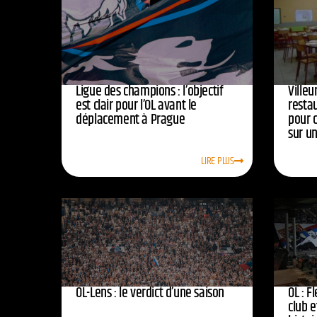
Ligue des champions : l’objectif
Ville
est clair pour l’OL avant le
resta
déplacement à Prague
pour 
sur u
LIRE PLUS
OL-Lens : le verdict d’une saison
OL : F
club e