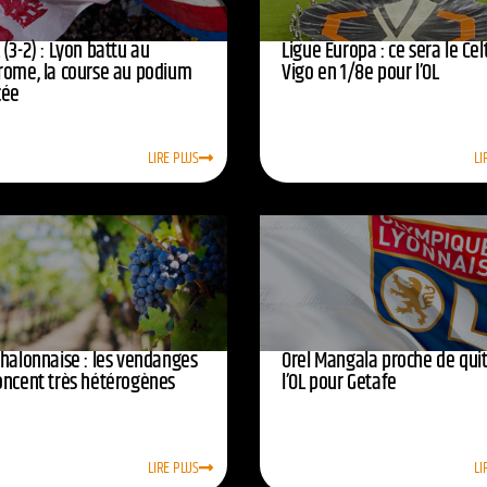
(3-2) : Lyon battu au
Ligue Europa : ce sera le Cel
rome, la course au podium
Vigo en 1/8e pour l’OL
cée
LIRE PLUS
LI
chalonnaise : les vendanges
Orel Mangala proche de quit
oncent très hétérogènes
l’OL pour Getafe
LIRE PLUS
LI