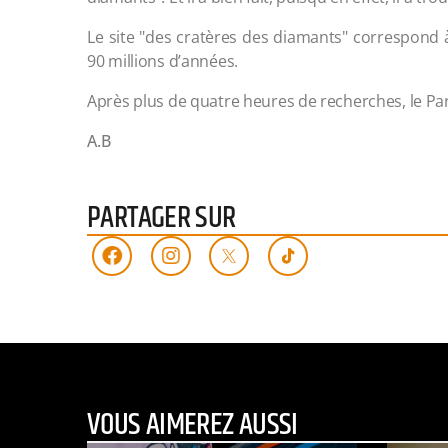
Le site "des cratères des diamants" correspond à
90 millions d’années.
Après plus de quatre heures de recherches, le Pa
A.B
PARTAGER SUR
VOUS AIMEREZ AUSSI