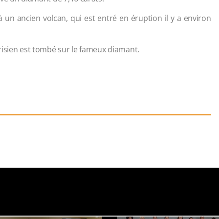
 un ancien volcan, qui est entré en éruption il y a environ
risien est tombé sur le fameux diamant.