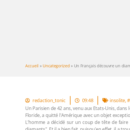
Accueil
»
Uncategorized
»
Un Français découvre un diam
redaction_tonic
09:48
insolite
,
Un Parisien de 42 ans, venu aux Etats-Unis, dans 
Floride, a quitté l'Amérique avec un objet exceptio
L'homme a décidé sur un coup de tête de faire u
diamants". Et il a bien fait, puisqu'en effet, il a t