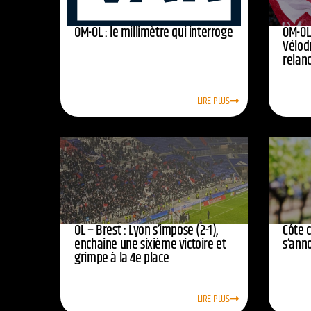
OM-OL : le millimètre qui interroge
OM-OL 
Vélod
relan
LIRE PLUS
OL – Brest : Lyon s’impose (2-1),
Côte 
enchaîne une sixième victoire et
s’ann
grimpe à la 4e place
LIRE PLUS