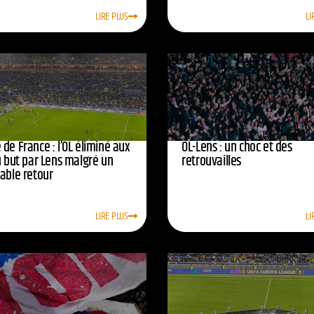
LIRE PLUS
LI
de France : l’OL éliminé aux
OL-Lens : un choc et des
u but par Lens malgré un
retrouvailles
yable retour
LIRE PLUS
LI