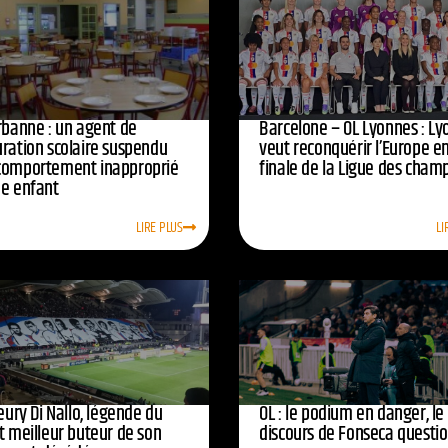
urbanne : un agent de
Barcelone – OL Lyonnes : Ly
uration scolaire suspendu
veut reconquérir l’Europe e
comportement inapproprié
finale de la Ligue des cham
ne enfant
LIRE PLUS
LI
leury Di Nallo, légende du
OL : le podium en danger, le
t meilleur buteur de son
discours de Fonseca questi