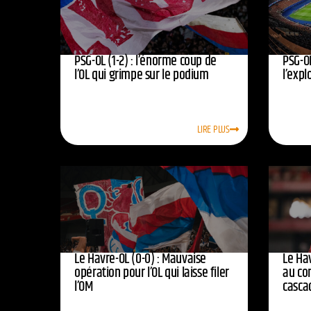
PSG-OL (1-2) : l’énorme coup de
PSG-OL
l’OL qui grimpe sur le podium
l’expl
LIRE PLUS
Le Havre-OL (0-0) : Mauvaise
Le Hav
opération pour l’OL qui laisse filer
au co
l’OM
casca