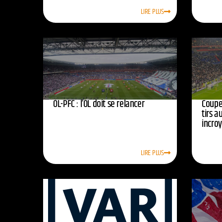
LIRE PLUS
OL-PFC : l’OL doit se relancer
Coupe 
tirs a
incro
LIRE PLUS