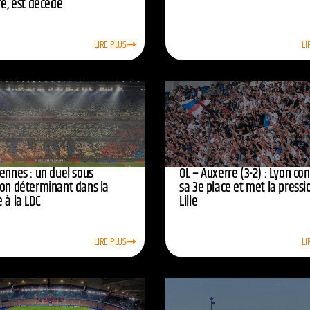
re, est décédé
LIRE PLUS
LI
ennes : un duel sous
OL – Auxerre (3-2) : Lyon co
ion déterminant dans la
sa 3e place et met la pressi
 à la LDC
Lille
LIRE PLUS
LI