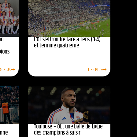
on
L’OL s’effrondre face à Lens (0-4)
n
et termine quatrième
pions
RE PLUS
LIRE PLUS
Toulouse – OL : une balle de Ligue
onne
des champions à saisir