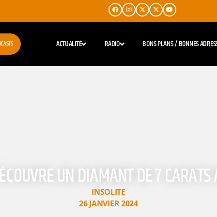
ACTUALITÉ
RADIO
BONS PLANS / BONNES ADRES
DCASTS
ÉCOUVRE UN DIAMANT DE 7 CARATS 
INSOLITE
26 JANVIER 2024