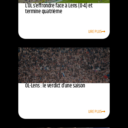
L’OL s’effrondre face à Lens (0-4) et
termine quatrième
LIRE PLUS
OL-Lens : le verdict d’une saison
LIRE PLUS