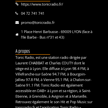
https://www.tonicradio.fr/
04 72 741 741
promo@tonicradio.fr
1 Place Henri Barbusse - 69009 LYON (face à
l'Ile Barbe - Bus n°31 et 43)
A propos
Tonic Radio, est une station radio dirigée par
Laurent CHABBAT et Charles COUTY dont le
siège est à Lyon. Elle diffuse à Lyon 98.4 FM, à
Villefranche-sur-Saône 94.7 FM, à Bourgoin-
Jallieu 97.8 FM, à Vienne 95.1 FM, à Chalon-sur-
Saône 91.1 FM. Tonic Radio est également
accessible en DAB+ à Lyon et sa région, à Saint-
Etienne, à Grenoble, à Avignon et à Marseille.
Retrouvez également le son Hit et Pop Music sur
tonicradio.fr et l’application Tonic Radio »