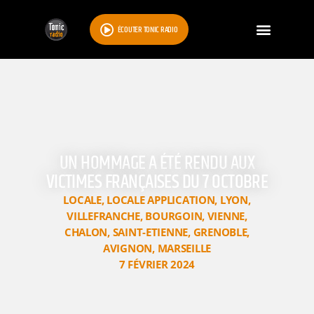
ÉCOUTER TONIC RADIO
UN HOMMAGE A ÉTÉ RENDU AUX
VICTIMES FRANÇAISES DU 7 OCTOBRE
LOCALE
,
LOCALE APPLICATION
,
LYON
,
VILLEFRANCHE
,
BOURGOIN
,
VIENNE
,
CHALON
,
SAINT-ETIENNE
,
GRENOBLE
,
AVIGNON
,
MARSEILLE
7 FÉVRIER 2024