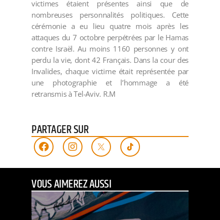
victimes étaient présentes ainsi que de
nombreuses personnalités politiques. Cette
cérémonie a eu lieu quatre mois après les
attaques du 7 octobre perpétrées par le Hamas
contre Israël. Au moins 1160 personnes y ont
perdu la vie, dont 42 Français. Dans la cour des
Invalides, chaque victime était représentée par
une photographie et l’hommage a été
retransmis à Tel-Aviv. R.M
PARTAGER SUR
VOUS AIMEREZ AUSSI