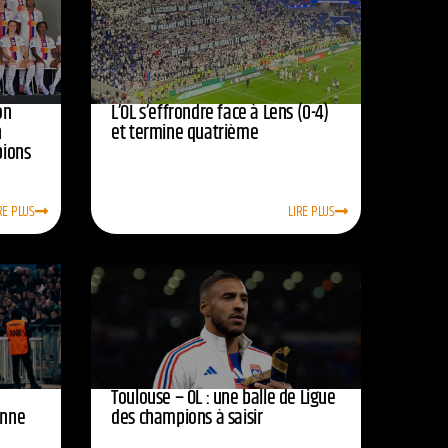
on
L’OL s’effrondre face à Lens (0-4)
n
et termine quatrième
pions
RE PLUS
LIRE PLUS
Toulouse – OL : une balle de Ligue
onne
des champions à saisir