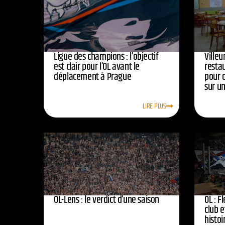
Ligue des champions : l’objectif
Ville
est clair pour l’OL avant le
resta
déplacement à Prague
pour 
sur u
LIRE PLUS
OL-Lens : le verdict d’une saison
OL : F
club e
histoi