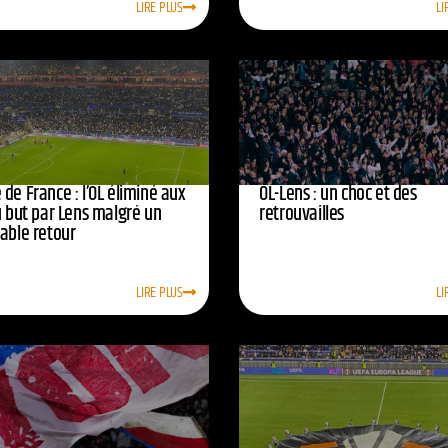
LIRE PLUS
LI
de France : l’OL éliminé aux
OL-Lens : un choc et des
u but par Lens malgré un
retrouvailles
yable retour
LIRE PLUS
LI