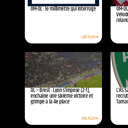
OM-OL : le millimètre qui interroge
OM-OL 
Vélod
relan
LIRE PLUS
OL – Brest : Lyon s’impose (2-1),
L’AS 
enchaîne une sixième victoire et
recrut
grimpe à la 4e place
Tamar
LIRE PLUS