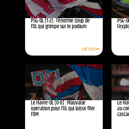
PSG-OL (1-2) : l’énorme coup de
PSG-OL
l’OL qui grimpe sur le podium
l’expl
LIRE PLUS
Le Havre-OL (0-0) : Mauvaise
Le Hav
opération pour l’OL qui laisse filer
au co
l’OM
casca