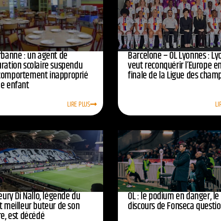
urbanne : un agent de
Barcelone – OL Lyonnes : Ly
uration scolaire suspendu
veut reconquérir l’Europe e
comportement inapproprié
finale de la Ligue des cham
ne enfant
LIRE PLUS
LI
leury Di Nallo, légende du
OL : le podium en danger, le
t meilleur buteur de son
discours de Fonseca questi
re, est décédé