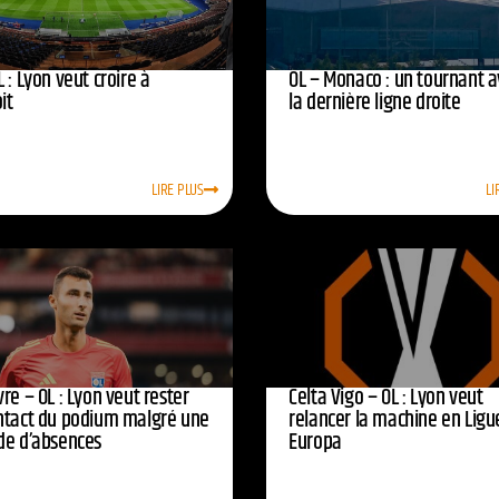
 : Lyon veut croire à
OL – Monaco : un tournant 
oit
la dernière ligne droite
LIRE PLUS
LI
re – OL : Lyon veut rester
Celta Vigo – OL : Lyon veut
ntact du podium malgré une
relancer la machine en Ligu
de d’absences
Europa