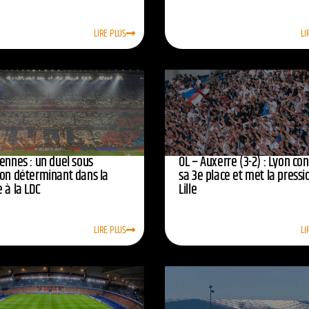
LIRE PLUS
LI
ennes : un duel sous
OL – Auxerre (3-2) : Lyon co
ion déterminant dans la
sa 3e place et met la pressi
 à la LDC
Lille
LIRE PLUS
LI