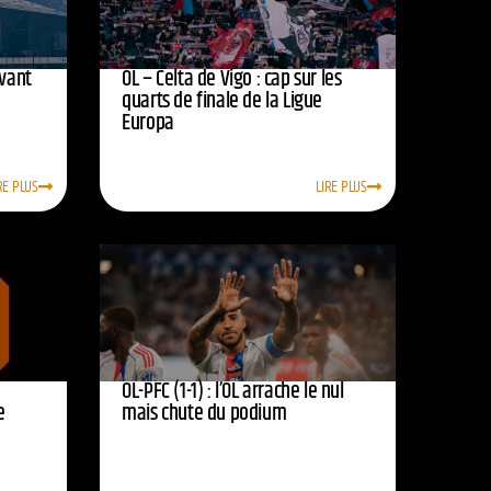
avant
OL – Celta de Vigo : cap sur les
quarts de finale de la Ligue
Europa
RE PLUS
LIRE PLUS
OL-PFC (1-1) : l’OL arrache le nul
e
mais chute du podium