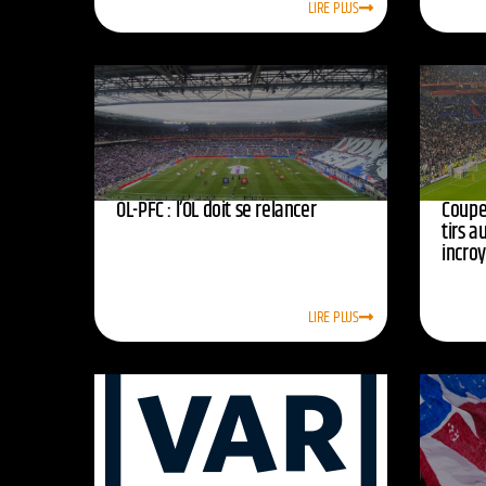
LIRE PLUS
OL-PFC : l’OL doit se relancer
Coupe 
tirs a
incro
LIRE PLUS