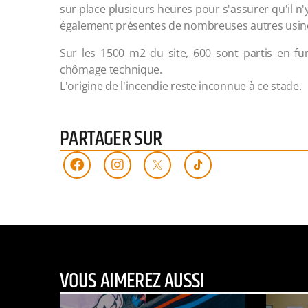
sur place plusieurs heures pour s'assurer qu'il n
également présentes de nombreuses autres usines.
Sur les 1500 m2 du site, 600 sont partis en fu
chômage technique.
L'origine de l'incendie reste inconnue à ce stade.
PARTAGER SUR
VOUS AIMEREZ AUSSI