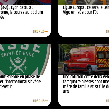
(3-2) : Lyon battu au
Ligue Europa : ce sera le Cel
rome, la course au podium
Vigo en 1/8e pour l’OL
cée
LIRE PLUS
LI
Saint-Étienne en phase de
Une collision entre deux véh
er l’international slovène
fait quatre blessés dont un
 Svetlin
mère de famille et sa fille d
ans
LIRE PLUS
LI