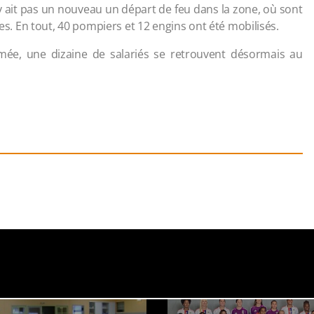
'y ait pas un nouveau un départ de feu dans la zone, où sont
 En tout, 40 pompiers et 12 engins ont été mobilisés.
mée, une dizaine de salariés se retrouvent désormais au