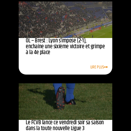
OL – Brest : Lyon s’impose (2-1),
enchaîne une sixième victoire et grimpe
à la 4e place
LIRE PLUS
Le FCVB lance ce vendredi soir sa saison
dans la toute nouvelle Ligue 3