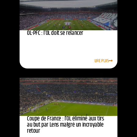
OL-PFC : l’OL doit se relancer
LIRE PLUS
Coupe de France : l’OL éliminé aux tirs
au but par Lens malgré un incroyable
retour