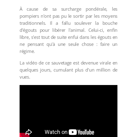
À cause de sa surcharge pondérale, les
pompiers n'ont pas pu le sortir par les moyens
traditionnels. Il a fallu soulever la bouche
d'égouts pour libérer l'animal. Celui-ci, enfin
libre, s'est tout de suite enfui dans les égouts en
ne pensant qu'à une seule chose : faire un
régime.
La vidéo de ce sauvetage est devenue virale en
quelques jours, cumulant plus d'un million de
vues.