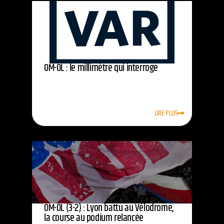
OM-OL : le millimètre qui interroge
LIRE PLUS
OM-OL (3-2) : Lyon battu au Vélodrome,
la course au podium relancée