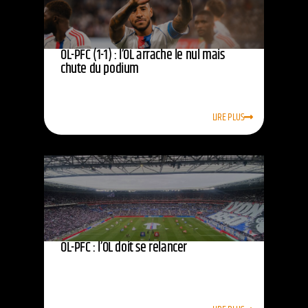
OL-PFC (1-1) : l’OL arrache le nul mais
chute du podium
LIRE PLUS
OL-PFC : l’OL doit se relancer