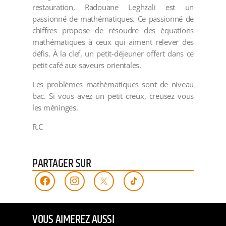
restauration, Radouane Leghzali est un
passionné de mathématiques. Ce passionné de
chiffres propose de résoudre des équations
mathématiques à ceux qui aiment relever des
défis. À la clef, un petit-déjeuner offert dans ce
petit café aux saveurs orientales.
Les problèmes mathématiques sont de niveau
bac. Si vous avez un petit creux, creusez vous
les méninges.
R.C
PARTAGER SUR
VOUS AIMEREZ AUSSI