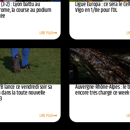
(3-2) : Lyon battu au
Ligue Europa : ce sera le Cel
rome, la course au podium
Vigo en 1/8e pour l’OL
cée
LIRE PLUS
LI
B lance ce vendredi soir sa
Auvergne-Rhône-Alpes : le tr
 dans la toute nouvelle
encore très chargé ce week
3
LIRE PLUS
LI