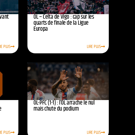
avant
OL – Celta de Vigo : cap sur les
quarts de finale de la Ligue
Europa
RE PLUS
LIRE PLUS
OL-PFC (1-1) : l’OL arrache le nul
e
mais chute du podium
RE PLUS
LIRE PLUS