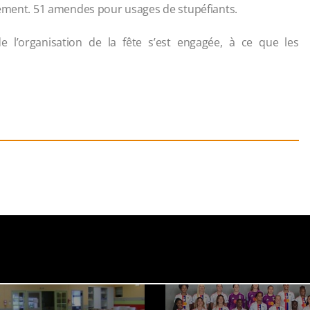
nement. 51 amendes pour usages de stupéfiants.
 l’organisation de la fête s’est engagée, à ce que les