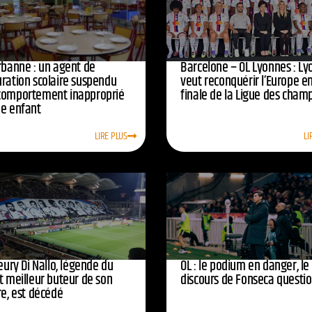
urbanne : un agent de
Barcelone – OL Lyonnes : Ly
uration scolaire suspendu
veut reconquérir l’Europe e
comportement inapproprié
finale de la Ligue des cham
ne enfant
LIRE PLUS
LI
leury Di Nallo, légende du
OL : le podium en danger, le
t meilleur buteur de son
discours de Fonseca questi
re, est décédé