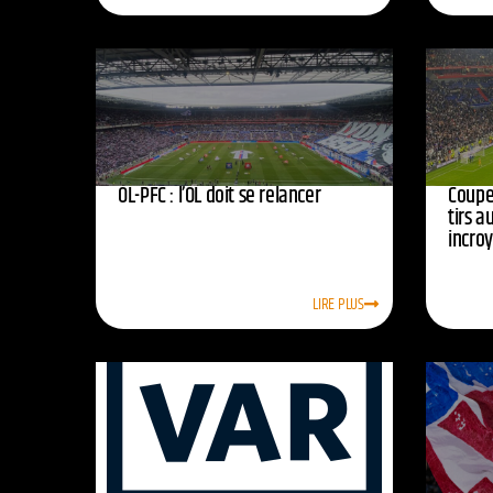
OL-PFC : l’OL doit se relancer
Coupe 
tirs a
incro
LIRE PLUS