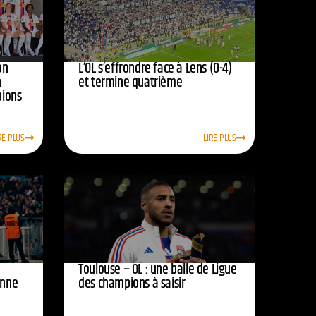
on
L’OL s’effrondre face à Lens (0-4)
n
et termine quatrième
pions
RE PLUS
LIRE PLUS
Toulouse – OL : une balle de Ligue
onne
des champions à saisir