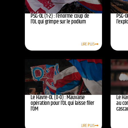
PSG-OL (1-2) : l’énorme coup de
PSG-OL
l’OL qui grimpe sur le podium
l’expl
LIRE PLUS
Le Havre-OL (0-0) : Mauvaise
Le Hav
opération pour l’OL qui laisse filer
au co
l’OM
casca
LIRE PLUS