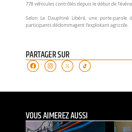
778 véhicules contrôlés depuis le début de l’évé
Selon Le Dauphiné Libéré, une porte-parole de
participants dédommagent l’exploitant agricole.
PARTAGER SUR
VOUS AIMEREZ AUSSI