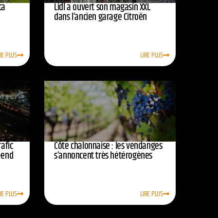
ta
Lidl a ouvert son magasin XXL
dans l’ancien garage Citroën
RE PLUS
LIRE PLUS
afic
Côte chalonnaise : les vendanges
-end
s’annoncent très hétérogènes
RE PLUS
LIRE PLUS