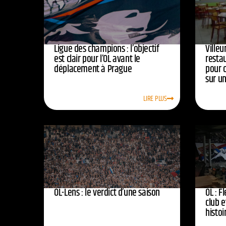
Ligue des champions : l’objectif
Ville
est clair pour l’OL avant le
resta
déplacement à Prague
pour 
sur u
LIRE PLUS
OL-Lens : le verdict d’une saison
OL : F
club e
histoi