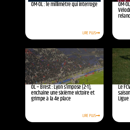
OM-OL : le millimètre qui interroge
OM-OL 
Vélod
relan
LIRE PLUS
OL – Brest : Lyon s’impose (2-1),
Le FCV
enchaîne une sixième victoire et
saison
grimpe à la 4e place
Ligue 
LIRE PLUS