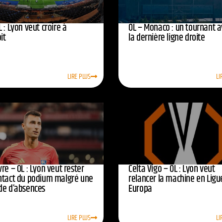
 : Lyon veut croire à
OL – Monaco : un tournant 
oit
la dernière ligne droite
LIRE PLUS
LI
re – OL : Lyon veut rester
Celta Vigo – OL : Lyon veut
ntact du podium malgré une
relancer la machine en Ligu
de d’absences
Europa
LIRE PLUS
LI