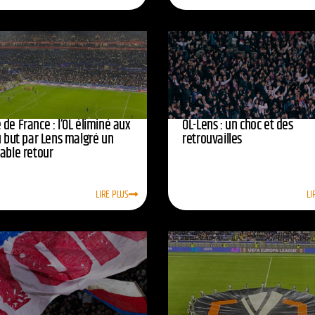
de France : l’OL éliminé aux
OL-Lens : un choc et des
u but par Lens malgré un
retrouvailles
yable retour
LIRE PLUS
LI