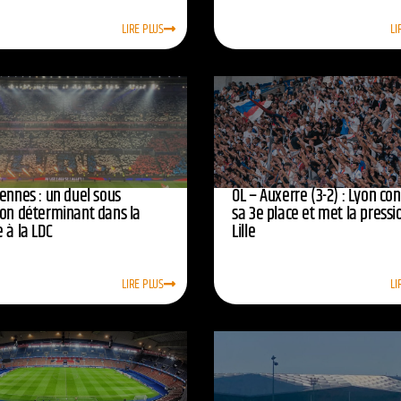
LIRE PLUS
LI
ennes : un duel sous
OL – Auxerre (3-2) : Lyon co
ion déterminant dans la
sa 3e place et met la pressi
 à la LDC
Lille
LIRE PLUS
LI