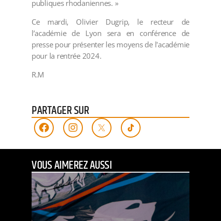
publiques rhodaniennes. »
Ce mardi, Olivier Dugrip, le recteur de
l’académie de Lyon sera en conférence de
presse pour présenter les moyens de l'académie
pour la rentrée 2024.
R.M
PARTAGER SUR
VOUS AIMEREZ AUSSI