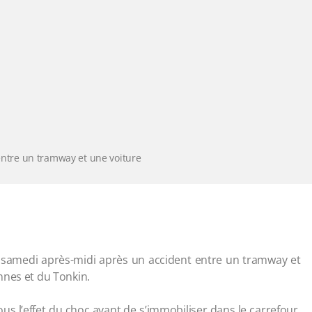
 entre un tramway et une voiture
samedi après-midi après un accident entre un tramway et
nnes et du Tonkin.
sous l’effet du choc avant de s’immobiliser dans le carrefour.