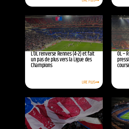
LIRE PLUS
L’OL renverse Rennes (4-2) et fait
OL – R
un pas de plus vers la Ligue des
press
Champions
course
LIRE PLUS