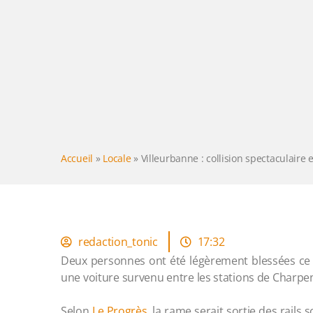
Accueil
»
Locale
»
Villeurbanne : collision spectaculaire
redaction_tonic
17:32
Deux personnes ont été légèrement blessées ce 
une voiture survenu entre les stations de Charpe
Selon
Le Progrès
, la rame serait sortie des rails 