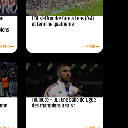
on
L’OL s’effrondre face à Lens (0-4)
n
et termine quatrième
pions
RE PLUS
LIRE PLUS
Toulouse – OL : une balle de Ligue
onne
des champions à saisir