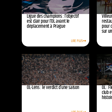
Ligue des champions : l’objectif
Ville
est clair pour l’OL avant le
resta
déplacement à Prague
pour 
sur u
LIRE PLUS
OL-Lens : le verdict d’une saison
OL : F
club e
histoi