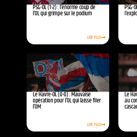
PSG-OL (1-2) : l’énorme coup de
PSG-OL
l’OL qui grimpe sur le podium
l’expl
LIRE PLUS
Le Havre-OL (0-0) : Mauvaise
Le Hav
opération pour l’OL qui laisse filer
au co
l’OM
casca
LIRE PLUS