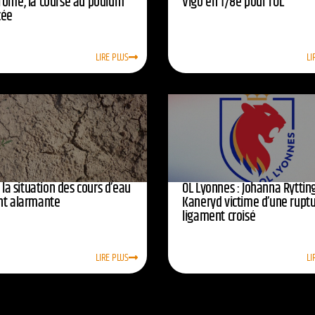
rome, la course au podium
Vigo en 1/8e pour l’OL
cée
LIRE PLUS
LI
: la situation des cours d’eau
OL Lyonnes : Johanna Ryttin
nt alarmante
Kaneryd victime d’une rupt
ligament croisé
LIRE PLUS
LI