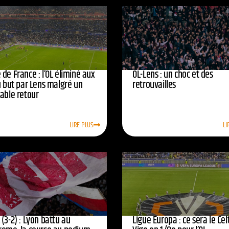
de France : l’OL éliminé aux
OL-Lens : un choc et des
u but par Lens malgré un
retrouvailles
yable retour
LIRE PLUS
LI
(3-2) : Lyon battu au
Ligue Europa : ce sera le Cel