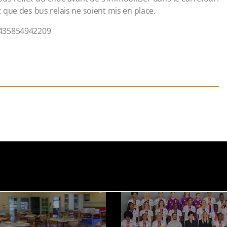
que des bus relais ne soient mis en place.
3435854942209