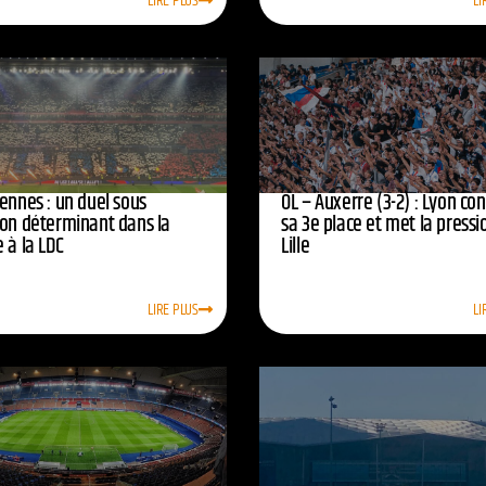
LIRE PLUS
LI
ennes : un duel sous
OL – Auxerre (3-2) : Lyon co
ion déterminant dans la
sa 3e place et met la pressi
 à la LDC
Lille
LIRE PLUS
LI