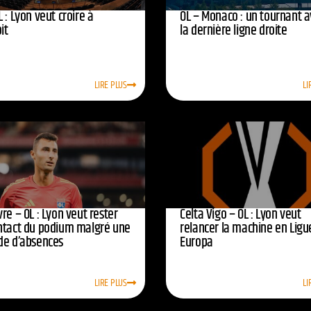
 : Lyon veut croire à
OL – Monaco : un tournant 
oit
la dernière ligne droite
LIRE PLUS
LI
re – OL : Lyon veut rester
Celta Vigo – OL : Lyon veut
ntact du podium malgré une
relancer la machine en Ligu
de d’absences
Europa
LIRE PLUS
LI