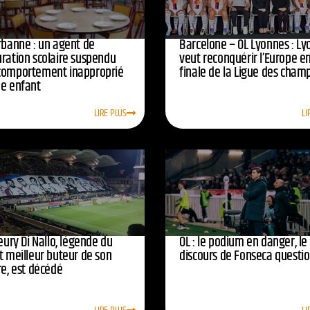
urbanne : un agent de
Barcelone – OL Lyonnes : Ly
uration scolaire suspendu
veut reconquérir l’Europe e
comportement inapproprié
finale de la Ligue des cham
ne enfant
LIRE PLUS
LI
leury Di Nallo, légende du
OL : le podium en danger, le
t meilleur buteur de son
discours de Fonseca questi
re, est décédé