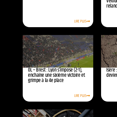
Vélod
relan
LIRE PLUS
OL – Brest : Lyon s’impose (2-1),
Isère 
enchaîne une sixième victoire et
devie
grimpe à la 4e place
LIRE PLUS