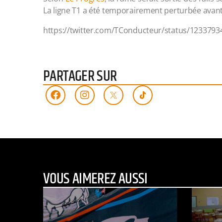
La ligne T1 a été temporairement perturbée avant 
https://twitter.com/TConducteur/status/123379
PARTAGER SUR
VOUS AIMEREZ AUSSI