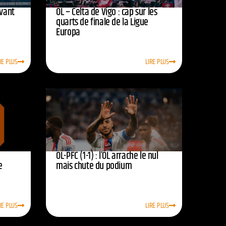
avant
OL – Celta de Vigo : cap sur les
quarts de finale de la Ligue
Europa
RE PLUS
LIRE PLUS
OL-PFC (1-1) : l’OL arrache le nul
e
mais chute du podium
RE PLUS
LIRE PLUS