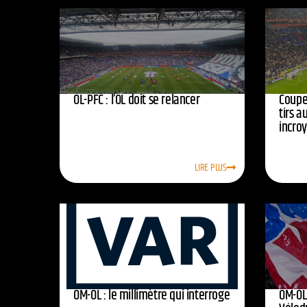
OL-PFC : l’OL doit se relancer
Coupe 
tirs a
incro
LIRE PLUS
OM-OL : le millimètre qui interroge
OM-OL 