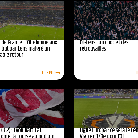
de France : l’OL éliminé aux
OL-Lens : un choc et des
u but par Lens malgré un
retrouvailles
yable retour
LIRE PLUS
LI
(3-2) : Lyon battu au
Ligue Europa : ce sera le Cel
rome, la course au podium
Vigo en 1/8e pour l’OL