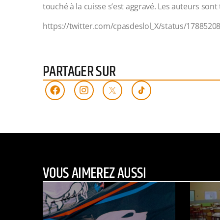
touché à la cuisse s’est aggravé. Les auteurs sont 
https://twitter.com/cpasdeslol_X/status/178852
PARTAGER SUR
VOUS AIMEREZ AUSSI