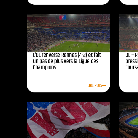
L’OL renverse Rennes (4-2) et fait
OL – R
un pas de plus vers la Ligue des
press
Champions
course
LIRE PLUS