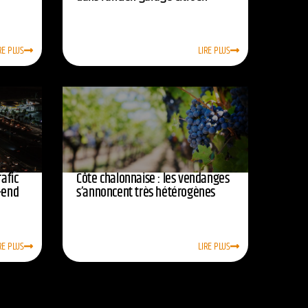
RE PLUS
LIRE PLUS
afic
Côte chalonnaise : les vendanges
-end
s’annoncent très hétérogènes
RE PLUS
LIRE PLUS