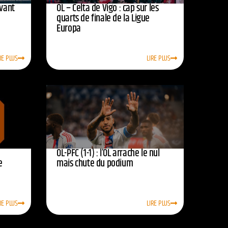
avant
OL – Celta de Vigo : cap sur les
quarts de finale de la Ligue
Europa
RE PLUS
LIRE PLUS
OL-PFC (1-1) : l’OL arrache le nul
e
mais chute du podium
RE PLUS
LIRE PLUS