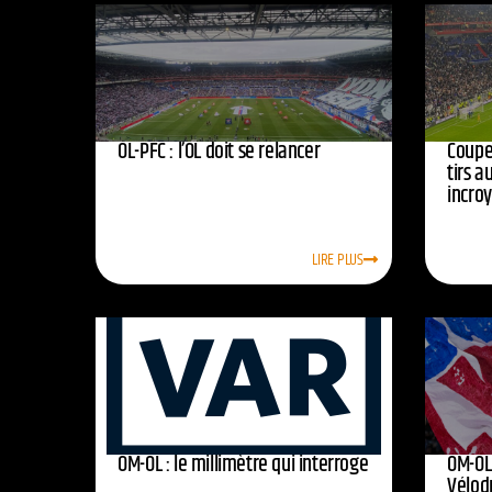
OL-PFC : l’OL doit se relancer
Coupe 
tirs a
incro
LIRE PLUS
OM-OL : le millimètre qui interroge
OM-OL 
Vélod