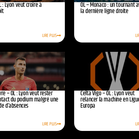
 : Lyon veut croire à
OL – Monaco : un tournant 
oit
la dernière ligne droite
LIRE PLUS
LI
re – OL : Lyon veut rester
Celta Vigo – OL : Lyon veut
ntact du podium malgré une
relancer la machine en Ligu
de d’absences
Europa
LIRE PLUS
LI