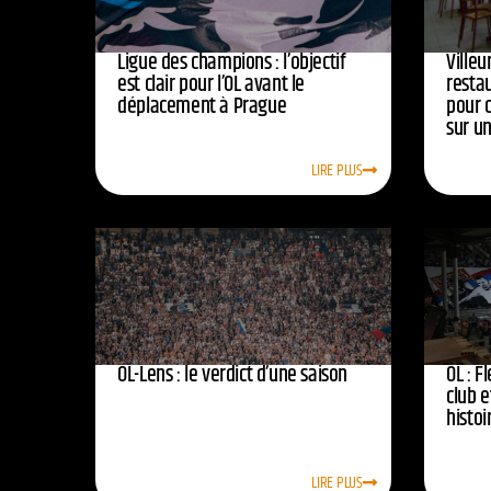
Ligue des champions : l’objectif
Ville
est clair pour l’OL avant le
resta
déplacement à Prague
pour 
sur u
LIRE PLUS
OL-Lens : le verdict d’une saison
OL : F
club e
histoi
LIRE PLUS