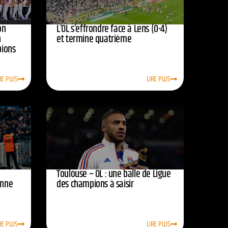
on
L’OL s’effrondre face à Lens (0-4)
n
et termine quatrième
pions
RE PLUS
LIRE PLUS
Toulouse – OL : une balle de Ligue
onne
des champions à saisir
RE PLUS
LIRE PLUS