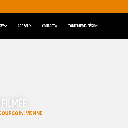
SES
CADEAUX
CONTACT
TONIC MEDIA RÉGION
 FILMÉE
BOURGOIN
,
VIENNE