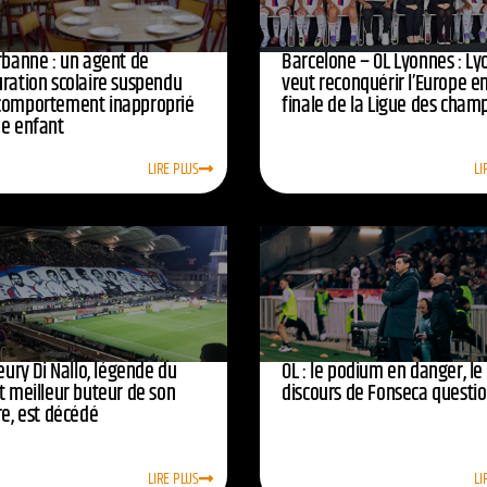
urbanne : un agent de
Barcelone – OL Lyonnes : Ly
uration scolaire suspendu
veut reconquérir l’Europe e
comportement inapproprié
finale de la Ligue des cham
ne enfant
LIRE PLUS
LI
leury Di Nallo, légende du
OL : le podium en danger, le
t meilleur buteur de son
discours de Fonseca questi
re, est décédé
LIRE PLUS
LI