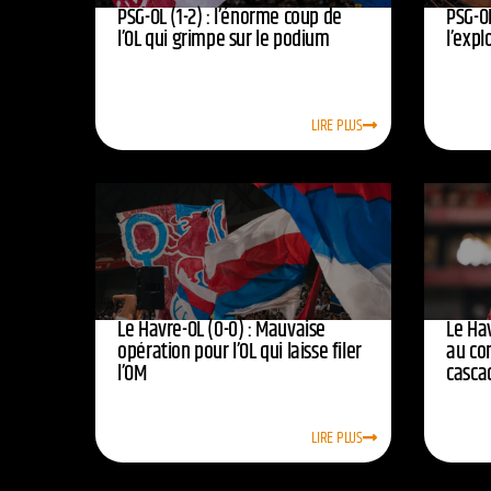
PSG-OL (1-2) : l’énorme coup de
PSG-OL
l’OL qui grimpe sur le podium
l’expl
LIRE PLUS
Le Havre-OL (0-0) : Mauvaise
Le Hav
opération pour l’OL qui laisse filer
au co
l’OM
casca
LIRE PLUS