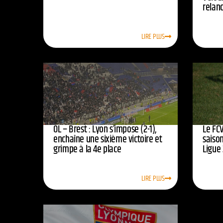
relan
LIRE PLUS
OL – Brest : Lyon s’impose (2-1),
Le FCV
enchaîne une sixième victoire et
saison
grimpe à la 4e place
Ligue 
LIRE PLUS