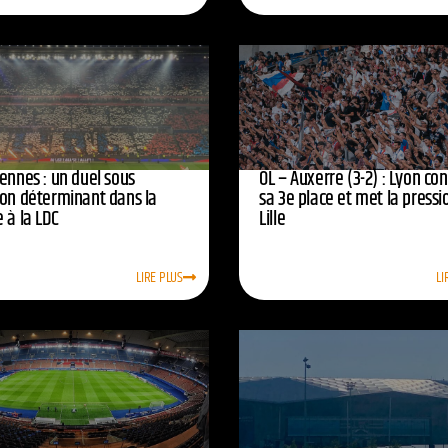
ennes : un duel sous
OL – Auxerre (3-2) : Lyon co
ion déterminant dans la
sa 3e place et met la pressi
 à la LDC
Lille
LIRE PLUS
LI