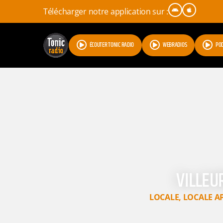
Télécharger notre application sur :
ÉCOUTER TONIC RADIO
WEBRADIOS
PO
VILLEU
LOCALE
,
LOCALE A