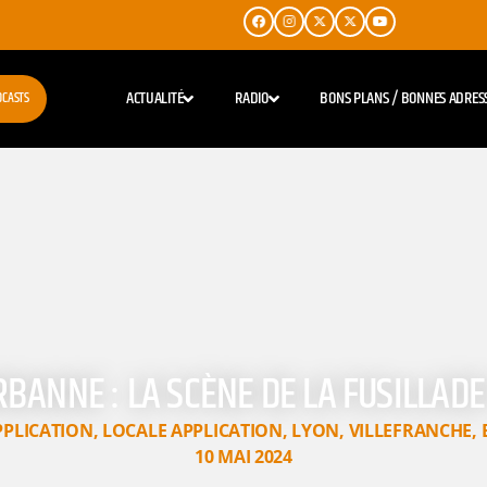
ACTUALITÉ
RADIO
BONS PLANS / BONNES ADRES
DCASTS
RBANNE : LA SCÈNE DE LA FUSILLADE
PPLICATION
,
LOCALE APPLICATION
,
LYON
,
VILLEFRANCHE
,
10 MAI 2024