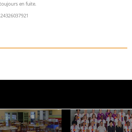
toujours en fuite.
0824326037921