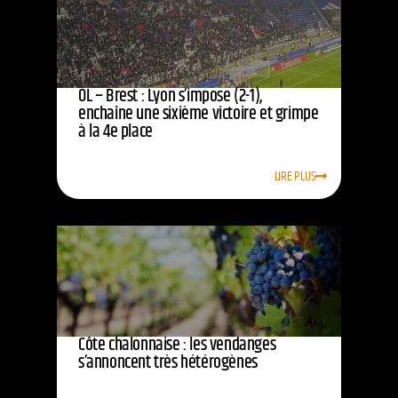
OL – Brest : Lyon s’impose (2-1),
enchaîne une sixième victoire et grimpe
à la 4e place
LIRE PLUS
Côte chalonnaise : les vendanges
s’annoncent très hétérogènes