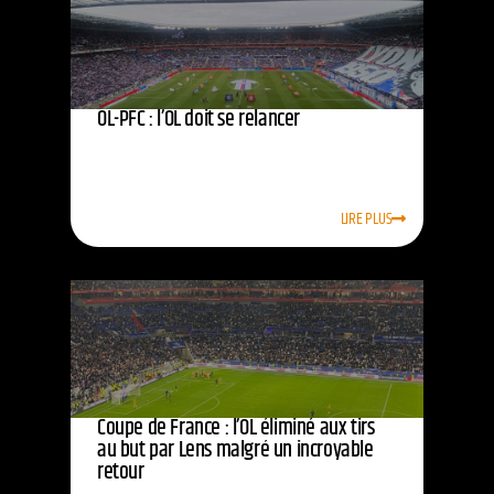
OL-PFC : l’OL doit se relancer
LIRE PLUS
Coupe de France : l’OL éliminé aux tirs
au but par Lens malgré un incroyable
retour