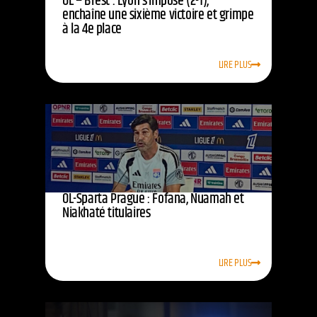
OL – Brest : Lyon s’impose (2-1),
enchaîne une sixième victoire et grimpe
à la 4e place
LIRE PLUS
OL-Sparta Prague : Fofana, Nuamah et
Niakhaté titulaires
LIRE PLUS