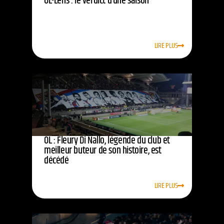
OL-Lens : le verdict d’une saison
LIRE PLUS
OL : Fleury Di Nallo, légende du club et
meilleur buteur de son histoire, est
décédé
LIRE PLUS