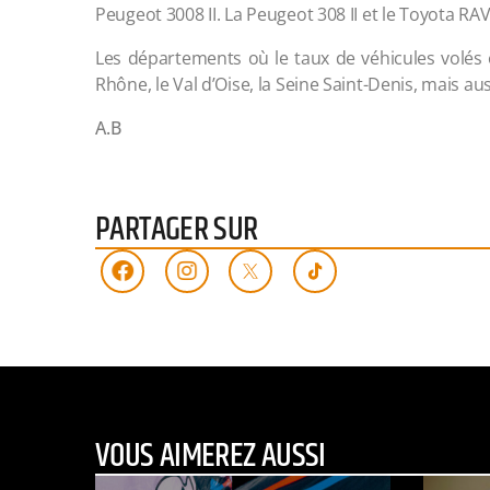
Peugeot 3008 II. La Peugeot 308 II et le Toyota RA
Les départements où le taux de véhicules volés
Rhône, le Val d’Oise, la Seine Saint-Denis, mais a
A.B
PARTAGER SUR
VOUS AIMEREZ AUSSI