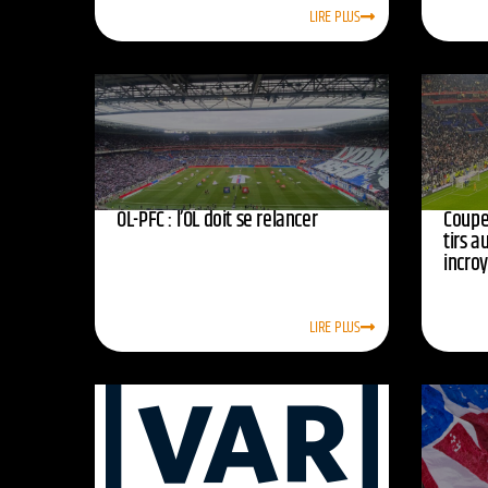
LIRE PLUS
OL-PFC : l’OL doit se relancer
Coupe 
tirs a
incro
LIRE PLUS