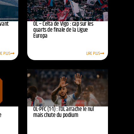
avant
OL – Celta de Vigo : cap sur les
quarts de finale de la Ligue
Europa
RE PLUS
LIRE PLUS
OL-PFC (1-1) : l’OL arrache le nul
e
mais chute du podium