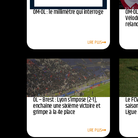
OM-OL : le millimètre qui interroge
OM-OL 
Vélod
relan
LIRE PLUS
OL – Brest : Lyon s’impose (2-1),
Le FCV
enchaîne une sixième victoire et
saison
grimpe à la 4e place
Ligue 
LIRE PLUS