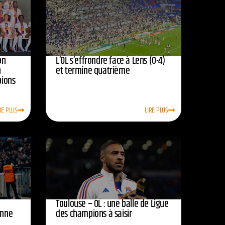
on
L’OL s’effrondre face à Lens (0-4)
n
et termine quatrième
pions
RE PLUS
LIRE PLUS
Toulouse – OL : une balle de Ligue
onne
des champions à saisir