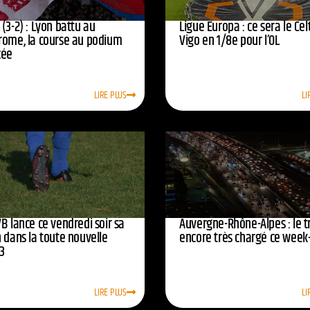
(3-2) : Lyon battu au
Ligue Europa : ce sera le Cel
rome, la course au podium
Vigo en 1/8e pour l’OL
cée
LIRE PLUS
LI
B lance ce vendredi soir sa
Auvergne-Rhône-Alpes : le tr
 dans la toute nouvelle
encore très chargé ce week
3
LIRE PLUS
LI