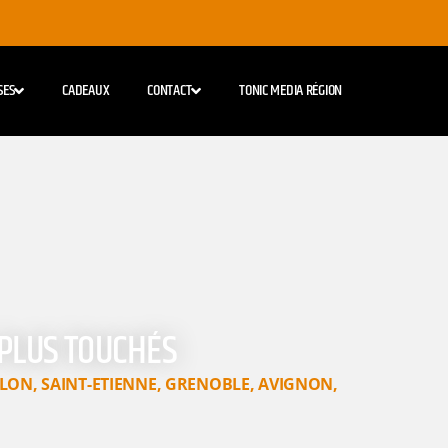
SES
CADEAUX
CONTACT
TONIC MEDIA RÉGION
 PLUS TOUCHÉS
LON
,
SAINT-ETIENNE
,
GRENOBLE
,
AVIGNON
,