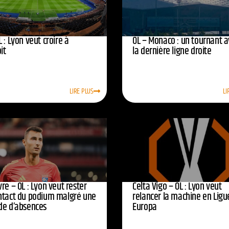
 : Lyon veut croire à
OL – Monaco : un tournant 
oit
la dernière ligne droite
LIRE PLUS
LI
re – OL : Lyon veut rester
Celta Vigo – OL : Lyon veut
ntact du podium malgré une
relancer la machine en Ligu
de d’absences
Europa