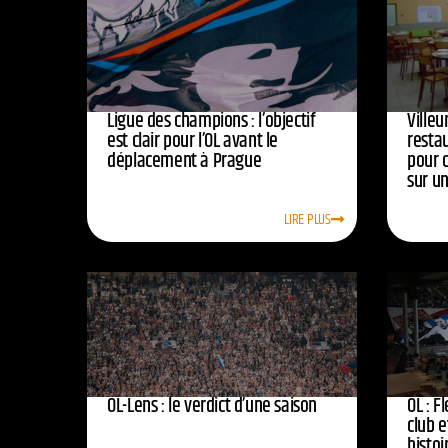
Ligue des champions : l’objectif
Ville
est clair pour l’OL avant le
resta
déplacement à Prague
pour 
sur u
LIRE PLUS
OL-Lens : le verdict d’une saison
OL : F
club e
histoi