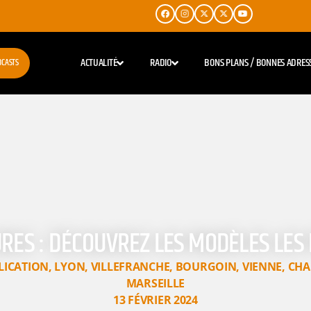
ACTUALITÉ
RADIO
BONS PLANS / BONNES ADRES
DCASTS
URES : DÉCOUVREZ LES MODÈLES LES
LICATION
,
LYON
,
VILLEFRANCHE
,
BOURGOIN
,
VIENNE
,
CHA
MARSEILLE
13 FÉVRIER 2024