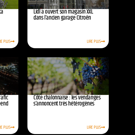
ta
Lidl a ouvert son magasin XXL
dans l’ancien garage Citroën
RE PLUS
LIRE PLUS
afic
Côte chalonnaise : les vendanges
-end
s’annoncent très hétérogènes
RE PLUS
LIRE PLUS