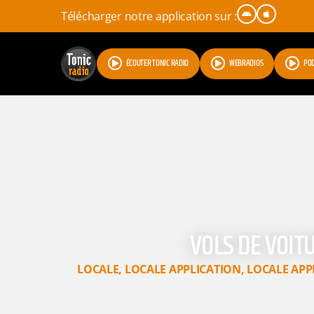
Télécharger notre application sur :
ÉCOUTER TONIC RADIO
WEBRADIOS
PO
VOLS DE VOIT
LOCALE
,
LOCALE APPLICATION
,
LOCALE APP