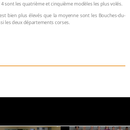
V 4 sont les quatrième et cinquième modèles les plus volés.
 est bien plus élevés que la moyenne sont les Bouches-du-
ussi les deux départements corses.