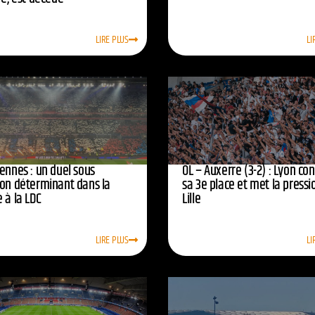
LIRE PLUS
LI
ennes : un duel sous
OL – Auxerre (3-2) : Lyon co
ion déterminant dans la
sa 3e place et met la pressi
 à la LDC
Lille
LIRE PLUS
LI