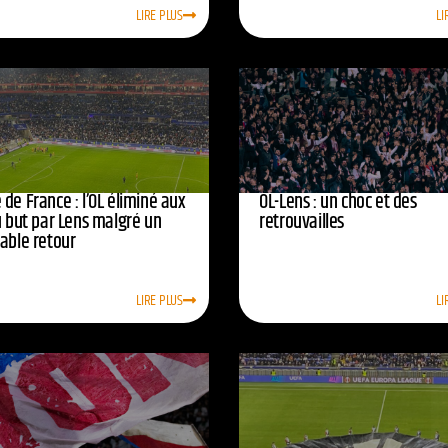
LIRE PLUS
LI
de France : l’OL éliminé aux
OL-Lens : un choc et des
u but par Lens malgré un
retrouvailles
yable retour
LIRE PLUS
LI