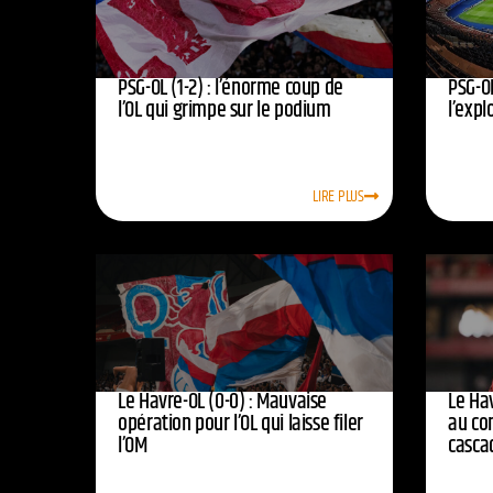
PSG-OL (1-2) : l’énorme coup de
PSG-OL
l’OL qui grimpe sur le podium
l’expl
LIRE PLUS
Le Havre-OL (0-0) : Mauvaise
Le Hav
opération pour l’OL qui laisse filer
au co
l’OM
casca