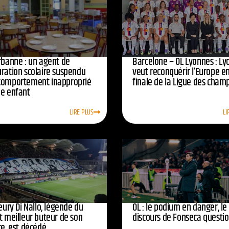
urbanne : un agent de
Barcelone – OL Lyonnes : Ly
uration scolaire suspendu
veut reconquérir l’Europe e
comportement inapproprié
finale de la Ligue des cham
ne enfant
LIRE PLUS
LI
leury Di Nallo, légende du
OL : le podium en danger, le
t meilleur buteur de son
discours de Fonseca questi
re, est décédé