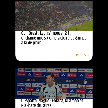
OL – Brest : Lyon s’impose (2-1),
enchaîne une sixième victoire et grimpe
à la 4e place
LIRE PLUS
OL-Sparta Prague : Fofana, Nuamah et
Niakhaté titulaires