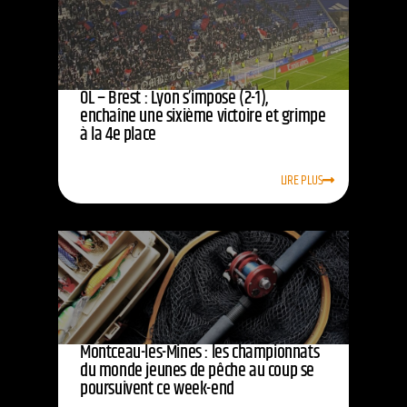
OL – Brest : Lyon s’impose (2-1),
enchaîne une sixième victoire et grimpe
à la 4e place
LIRE PLUS
Montceau-les-Mines : les championnats
du monde jeunes de pêche au coup se
poursuivent ce week-end