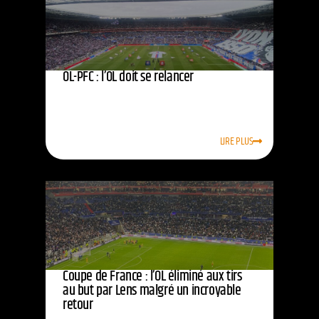
OL-PFC : l’OL doit se relancer
LIRE PLUS
Coupe de France : l’OL éliminé aux tirs
au but par Lens malgré un incroyable
retour