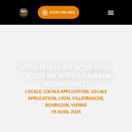
ÉCOUTER TONIC RADIO
ATTENTAT DE LA RUE VICTOR-HUGO :
L’ACCUSÉ FAIT APPEL, IL Y AURA UN
NOUVEAU PROCÈS
LOCALE
,
LOCALE APPLICATION
,
LOCALE
APPLICATION
,
LYON
,
VILLEFRANCHE
,
BOURGOIN
,
VIENNE
19 AVRIL 2025