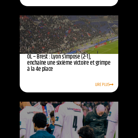
OL – Brest : Lyon s’impose (2-1),
enchaîne une sixième victoire et grimpe
à la 4e place
LIRE PLUS