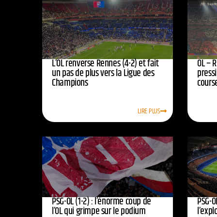
L’OL renverse Rennes (4-2) et fait
OL – R
un pas de plus vers la Ligue des
press
Champions
course
LIRE PLUS
PSG-OL (1-2) : l’énorme coup de
PSG-OL
l’OL qui grimpe sur le podium
l’expl