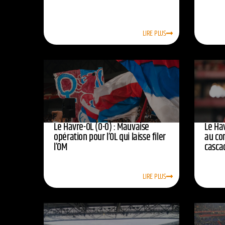
LIRE PLUS
Le Havre-OL (0-0) : Mauvaise
Le Hav
opération pour l’OL qui laisse filer
au co
l’OM
casca
LIRE PLUS