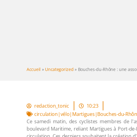
Accueil
»
Uncategorized
»
Bouches-du-Rhône : une associ
redaction_tonic
10:23
circulation|vélo|Martigues|Bouches-du-Rhôn
Ce samedi matin, des cyclistes membres de l'as
boulevard Maritime, reliant Martigues à Port-de-
circulation. Ces derniers souhaitent la création