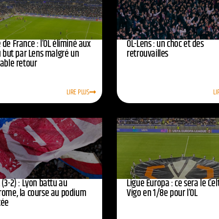
de France : l’OL éliminé aux
OL-Lens : un choc et des
u but par Lens malgré un
retrouvailles
yable retour
LIRE PLUS
LI
(3-2) : Lyon battu au
Ligue Europa : ce sera le Cel
rome, la course au podium
Vigo en 1/8e pour l’OL
cée