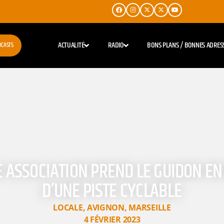
ACTUALITÉ
RADIO
BONS PLANS / BONNES ADRES
DCASTS
 ASSOCIATION PREND LE GUIDON EN
D’UNE PISTE CYCLABLE
LOCALE
,
AVIGNON
,
MARSEILLE
4 FÉVRIER 2023