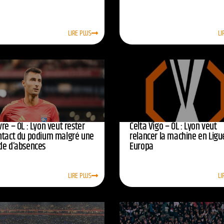
LIRE PLUS
LI
re – OL : Lyon veut rester
Celta Vigo – OL : Lyon veut
ntact du podium malgré une
relancer la machine en Ligu
de d’absences
Europa
LIRE PLUS
LI