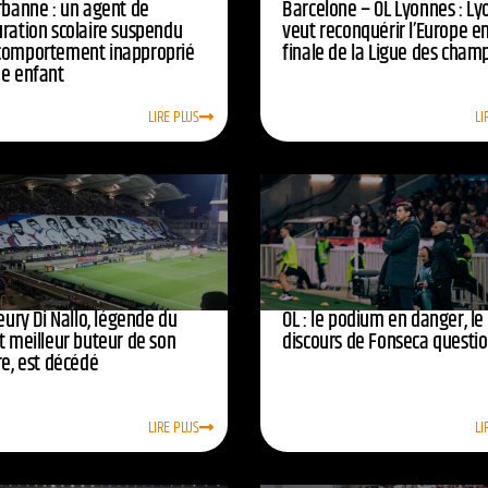
urbanne : un agent de
Barcelone – OL Lyonnes : Ly
uration scolaire suspendu
veut reconquérir l’Europe e
comportement inapproprié
finale de la Ligue des cham
ne enfant
LIRE PLUS
LI
leury Di Nallo, légende du
OL : le podium en danger, le
t meilleur buteur de son
discours de Fonseca questi
re, est décédé
LIRE PLUS
LI