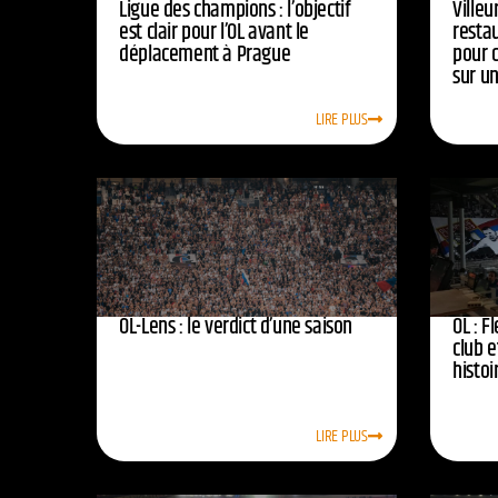
Ligue des champions : l’objectif
Ville
est clair pour l’OL avant le
resta
déplacement à Prague
pour 
sur u
LIRE PLUS
OL-Lens : le verdict d’une saison
OL : F
club e
histoi
LIRE PLUS