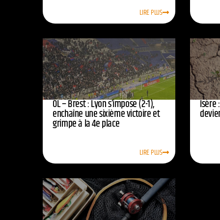
LIRE PLUS
OL – Brest : Lyon s’impose (2-1),
Isère 
enchaîne une sixième victoire et
devie
grimpe à la 4e place
LIRE PLUS