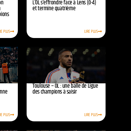
on
L’OL s’effrondre face à Lens (0-4)
n
et termine quatrième
pions
RE PLUS
LIRE PLUS
Toulouse – OL : une balle de Ligue
onne
des champions à saisir
RE PLUS
LIRE PLUS