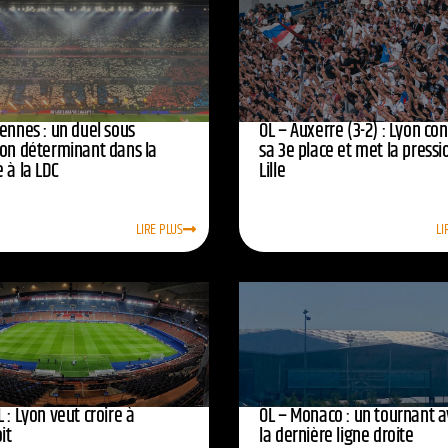
ennes : un duel sous
OL – Auxerre (3-2) : Lyon co
ion déterminant dans la
sa 3e place et met la pressi
 à la LDC
Lille
LIRE PLUS
LI
 : Lyon veut croire à
OL – Monaco : un tournant 
oit
la dernière ligne droite