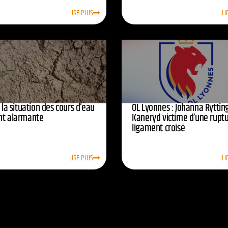
LIRE PLUS
LI
: la situation des cours d’eau
OL Lyonnes : Johanna Ryttin
nt alarmante
Kaneryd victime d’une rupt
ligament croisé
LIRE PLUS
LI