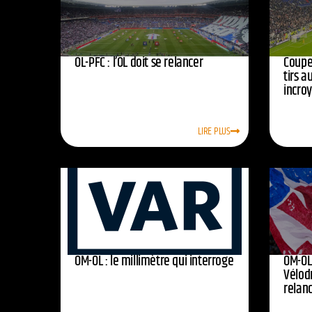
OL-PFC : l’OL doit se relancer
Coupe 
tirs a
incro
LIRE PLUS
OM-OL : le millimètre qui interroge
OM-OL 
Vélod
relan