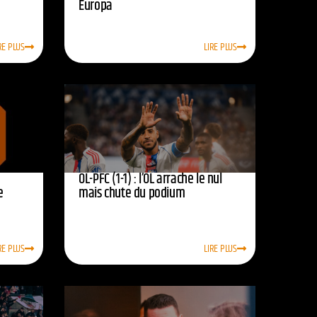
Europa
RE PLUS
LIRE PLUS
OL-PFC (1-1) : l’OL arrache le nul
e
mais chute du podium
RE PLUS
LIRE PLUS