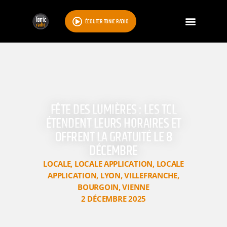
ÉCOUTER TONIC RADIO
FÊTE DES LUMIÈRES : LES TCL
ÉTENDENT LEURS HORAIRES ET
OFFRENT LA GRATUITÉ LE 8
DÉCEMBRE
LOCALE
,
LOCALE APPLICATION
,
LOCALE
APPLICATION
,
LYON
,
VILLEFRANCHE
,
BOURGOIN
,
VIENNE
2 DÉCEMBRE 2025