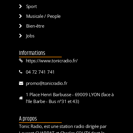
Sport
Musicale / People
Bien-être
Jobs
Informations
https://www.tonicradio.fr/
04 72 741 741
promo@tonicradio.fr
1 Place Henri Barbusse - 69009 LYON (face à
l'Ile Barbe - Bus n°31 et 43)
A propos
Tonic Radio, est une station radio dirigée par
Laurent CHABBAT et Charles COUTY dont le