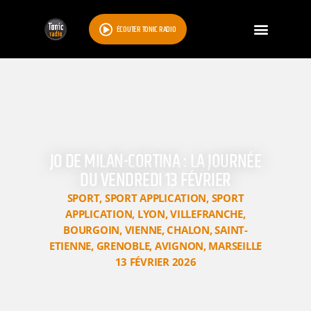
ÉCOUTER TONIC RADIO
JO DE MILAN-CORTINA : LA JOURNÉE
DU VENDREDI 13 FÉVRIER
SPORT
,
SPORT APPLICATION
,
SPORT
APPLICATION
,
LYON
,
VILLEFRANCHE
,
BOURGOIN
,
VIENNE
,
CHALON
,
SAINT-
ETIENNE
,
GRENOBLE
,
AVIGNON
,
MARSEILLE
13 FÉVRIER 2026