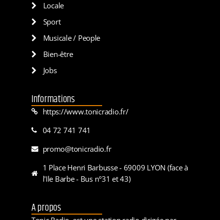
Locale
Sport
Musicale / People
Bien-être
Jobs
Informations
https://www.tonicradio.fr/
04 72 741 741
promo@tonicradio.fr
1 Place Henri Barbusse - 69009 LYON (face à
l'Ile Barbe - Bus n°31 et 43)
A propos
Tonic Radio, est une station radio dirigée par