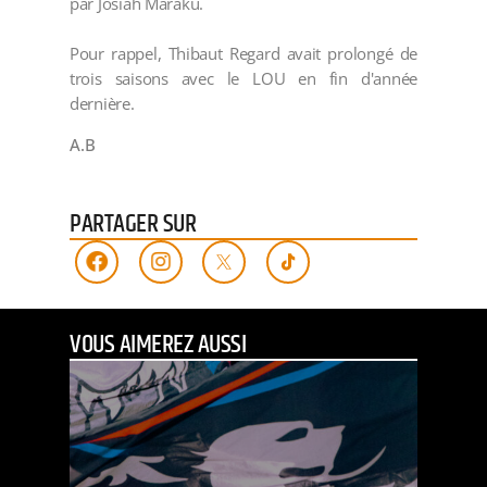
par Josiah Maraku.
Pour rappel, Thibaut Regard avait prolongé de
trois saisons avec le LOU en fin d'année
dernière.
A.B
PARTAGER SUR
VOUS AIMEREZ AUSSI