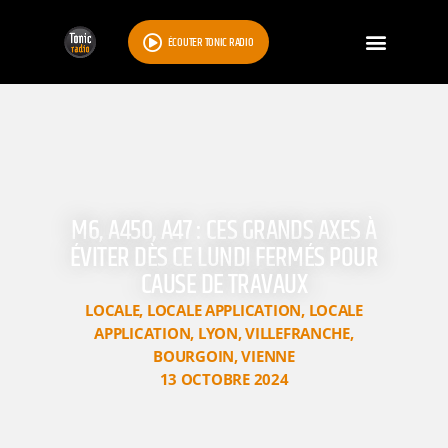
ÉCOUTER TONIC RADIO
M6, A450, A47 : CES GRANDS AXES À
ÉVITER DÈS CE LUNDI FERMÉS POUR
CAUSE DE TRAVAUX
LOCALE
,
LOCALE APPLICATION
,
LOCALE
APPLICATION
,
LYON
,
VILLEFRANCHE
,
BOURGOIN
,
VIENNE
13 OCTOBRE 2024