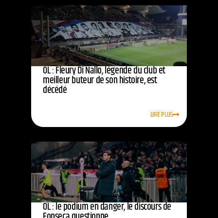
OL : Fleury Di Nallo, légende du club et
meilleur buteur de son histoire, est
décédé
LIRE PLUS
OL : le podium en danger, le discours de
Fonseca questionne