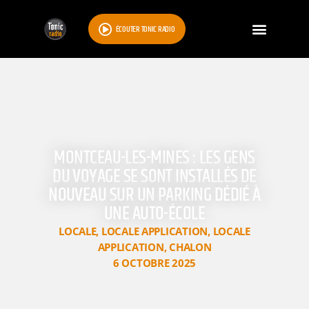
ÉCOUTER TONIC RADIO
MONTCEAU-LES-MINES : LES GENS
DU VOYAGE SE SONT INSTALLÉS DE
NOUVEAU SUR UN PARKING DÉDIÉ À
UNE AUTO-ÉCOLE
LOCALE
,
LOCALE APPLICATION
,
LOCALE
APPLICATION
,
CHALON
6 OCTOBRE 2025