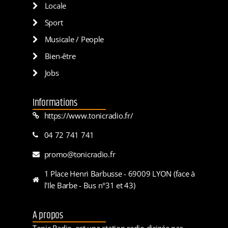
Locale
Sport
Musicale / People
Bien-être
Jobs
Informations
https://www.tonicradio.fr/
04 72 741 741
promo@tonicradio.fr
1 Place Henri Barbusse - 69009 LYON (face à
l'Ile Barbe - Bus n°31 et 43)
A propos
Tonic Radio, est une station radio dirigée par