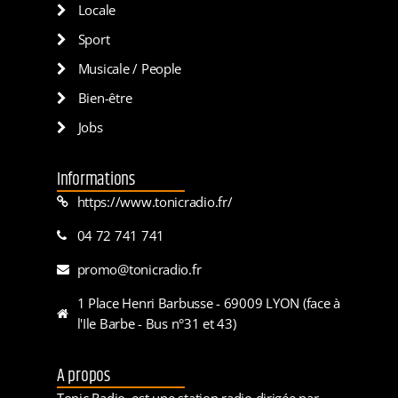
Locale
Sport
Musicale / People
Bien-être
Jobs
Informations
https://www.tonicradio.fr/
04 72 741 741
promo@tonicradio.fr
1 Place Henri Barbusse - 69009 LYON (face à
l'Ile Barbe - Bus n°31 et 43)
A propos
Tonic Radio, est une station radio dirigée par