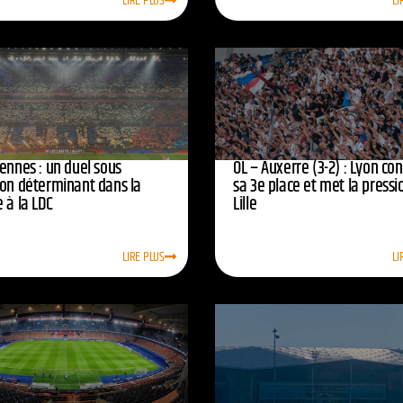
LIRE PLUS
LI
ennes : un duel sous
OL – Auxerre (3-2) : Lyon co
ion déterminant dans la
sa 3e place et met la pressi
 à la LDC
Lille
LIRE PLUS
LI