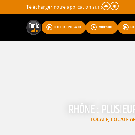
Télécharger notre application sur :
ÉCOUTER TONIC RADIO
WEBRADIOS
PO
RHÔNE : PLUSIEU
LOCALE
,
LOCALE A