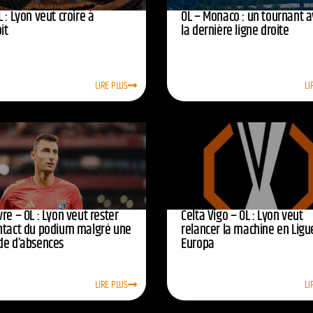
 : Lyon veut croire à
OL – Monaco : un tournant 
oit
la dernière ligne droite
LIRE PLUS
LI
re – OL : Lyon veut rester
Celta Vigo – OL : Lyon veut
ntact du podium malgré une
relancer la machine en Ligu
de d’absences
Europa
LIRE PLUS
LI