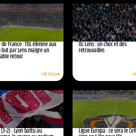
de France : l’OL éliminé aux
OL-Lens : un choc et des
u but par Lens malgré un
retrouvailles
yable retour
LIRE PLUS
LI
(3-2) : Lyon battu au
Ligue Europa : ce sera le Cel