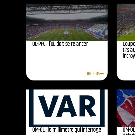
OL-PFC : l’OL doit se relancer
Coupe 
tirs a
incro
LIRE PLUS
OM-OL : le millimètre qui interroge
OM-OL 