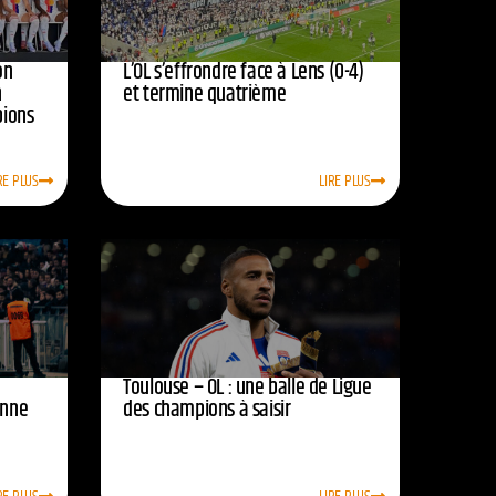
on
L’OL s’effrondre face à Lens (0-4)
n
et termine quatrième
pions
RE PLUS
LIRE PLUS
Toulouse – OL : une balle de Ligue
onne
des champions à saisir