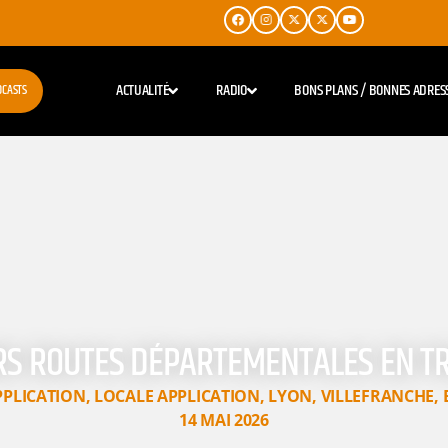
ACTUALITÉ
RADIO
BONS PLANS / BONNES ADRES
DCASTS
RS ROUTES DÉPARTEMENTALES EN T
PPLICATION
,
LOCALE APPLICATION
,
LYON
,
VILLEFRANCHE
,
14 MAI 2026