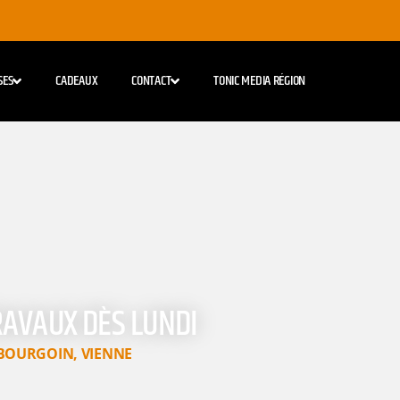
SES
CADEAUX
CONTACT
TONIC MEDIA RÉGION
RAVAUX DÈS LUNDI
BOURGOIN
,
VIENNE