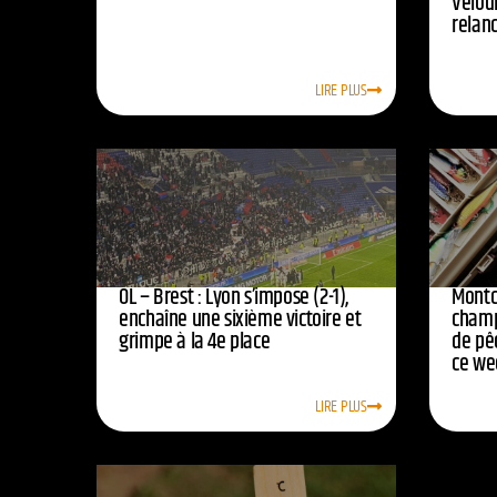
Vélod
relan
LIRE PLUS
OL – Brest : Lyon s’impose (2-1),
Montc
enchaîne une sixième victoire et
champ
grimpe à la 4e place
de pê
ce we
LIRE PLUS