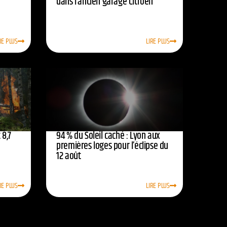
dans l’ancien garage Citroën
RE PLUS
LIRE PLUS
 8,7
94 % du Soleil caché : Lyon aux
premières loges pour l’éclipse du
12 août
RE PLUS
LIRE PLUS