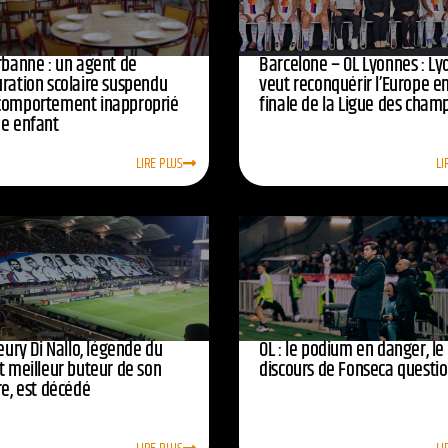
urbanne : un agent de
Barcelone – OL Lyonnes : Ly
uration scolaire suspendu
veut reconquérir l’Europe e
comportement inapproprié
finale de la Ligue des cham
ne enfant
LIRE PLUS
LI
leury Di Nallo, légende du
OL : le podium en danger, le
t meilleur buteur de son
discours de Fonseca questi
re, est décédé