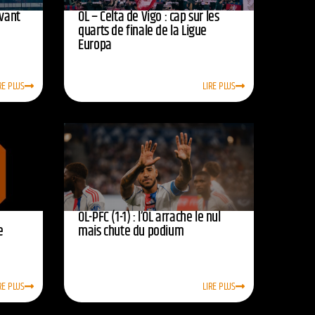
avant
OL – Celta de Vigo : cap sur les
quarts de finale de la Ligue
Europa
RE PLUS
LIRE PLUS
OL-PFC (1-1) : l’OL arrache le nul
e
mais chute du podium
RE PLUS
LIRE PLUS