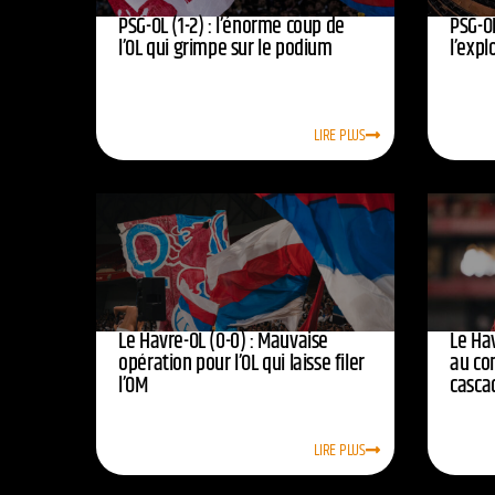
PSG-OL (1-2) : l’énorme coup de
PSG-OL
l’OL qui grimpe sur le podium
l’expl
LIRE PLUS
Le Havre-OL (0-0) : Mauvaise
Le Hav
opération pour l’OL qui laisse filer
au co
l’OM
casca
LIRE PLUS