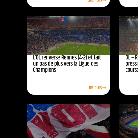
LIRE PLUS
L’OL renverse Rennes (4-2) et fait
OL – R
un pas de plus vers la Ligue des
press
Champions
course
LIRE PLUS