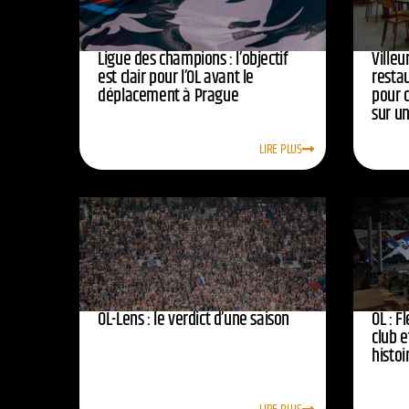
Ligue des champions : l’objectif
Ville
est clair pour l’OL avant le
resta
déplacement à Prague
pour 
sur u
LIRE PLUS
OL-Lens : le verdict d’une saison
OL : F
club e
histoi