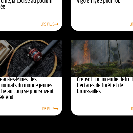
rome, la course au podium
Vigo en 1/8e pour l’OL
cée
LIRE PLUS
LI
eau-les-Mines : les
Creusot : un incendie détruit
ionnats du monde jeunes
hectares de forêt et de
che au coup se poursuivent
broussailles
ek-end
LIRE PLUS
LI