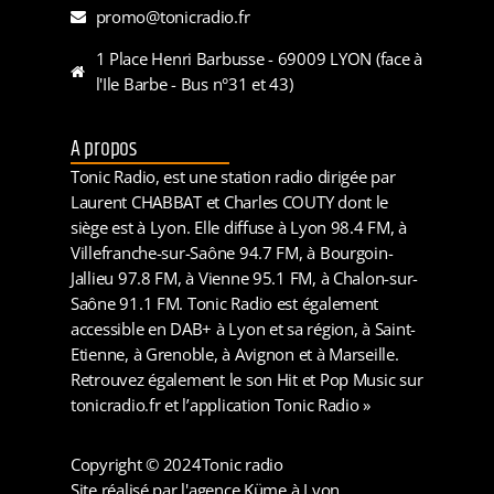
promo@tonicradio.fr
1 Place Henri Barbusse - 69009 LYON (face à
l'Ile Barbe - Bus n°31 et 43)
A propos
Tonic Radio, est une station radio dirigée par
Laurent CHABBAT et Charles COUTY dont le
siège est à Lyon. Elle diffuse à Lyon 98.4 FM, à
Villefranche-sur-Saône 94.7 FM, à Bourgoin-
Jallieu 97.8 FM, à Vienne 95.1 FM, à Chalon-sur-
Saône 91.1 FM. Tonic Radio est également
accessible en DAB+ à Lyon et sa région, à Saint-
Etienne, à Grenoble, à Avignon et à Marseille.
Retrouvez également le son Hit et Pop Music sur
tonicradio.fr et l’application Tonic Radio »
Copyright © 2024
Tonic radio
Site réalisé par l'agence Küme à Lyon