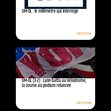
OM-OL : le millimètre qui interroge
LIRE PLUS
OM-OL (3-2) : Lyon battu au Vélodrome,
la course au podium relancée
LIRE PLUS