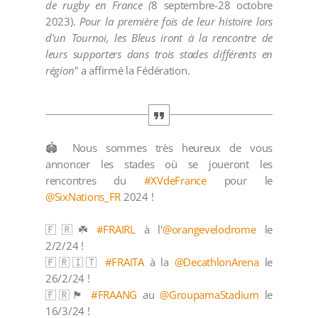
de rugby en France (
8 septembre-28 octobre
2023).
Pour la première fois de leur histoire lors
d'un Tournoi, les Bleus iront à la rencontre de
leurs supporters dans trois stades différents en
région"
a affirmé la Fédération.
🏟️ Nous sommes très heureux de vous
annoncer les stades où se joueront les
rencontres du
#XVdeFrance
pour le
@SixNations_FR
2024 !
🇫🇷☘️
#FRAIRL
à l'
@orangevelodrome
le
2/2/24 !
🇫🇷🇮🇹
#FRAITA
à la
@DecathlonArena
le
26/2/24 !
🇫🇷🏴󠁧󠁢󠁥󠁮󠁧󠁿
#FRAANG
au
@GroupamaStadium
le
16/3/24 !