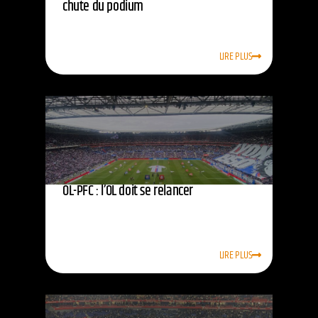
chute du podium
LIRE PLUS
OL-PFC : l’OL doit se relancer
LIRE PLUS