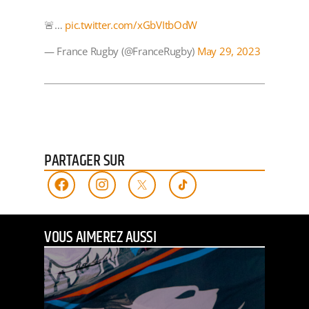
🚨…
pic.twitter.com/xGbVItbOdW
— France Rugby (@FranceRugby)
May 29, 2023
PARTAGER SUR
VOUS AIMEREZ AUSSI