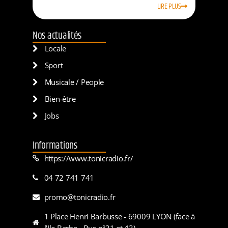
LIRE PLUS
Nos actualités
Locale
Sport
Musicale / People
Bien-être
Jobs
Informations
https://www.tonicradio.fr/
04 72 741 741
promo@tonicradio.fr
1 Place Henri Barbusse - 69009 LYON (face à
l'Ile Barbe - Bus n°31 et 43)