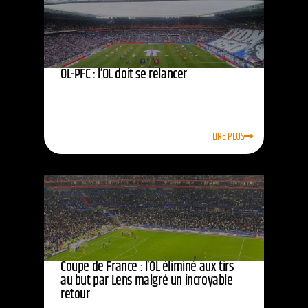
OL-PFC : l’OL doit se relancer
LIRE PLUS
Coupe de France : l’OL éliminé aux tirs
au but par Lens malgré un incroyable
retour