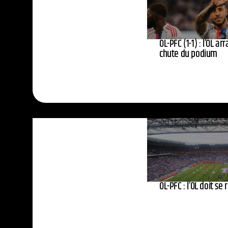
OL-PFC (1-1) : l’OL ar
chute du podium
OL-PFC : l’OL doit se 