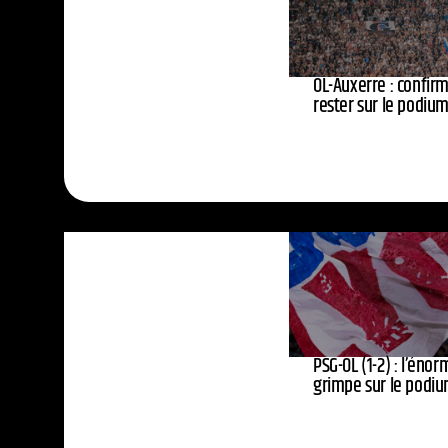
OL-Auxerre : confir
rester sur le podiu
PSG-OL (1-2) : l’énor
grimpe sur le podi