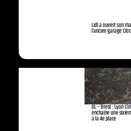
Lidl a ouvert son m
l’ancien garage Citr
OL – Brest : Lyon s’i
enchaîne une sixièm
à la 4e place