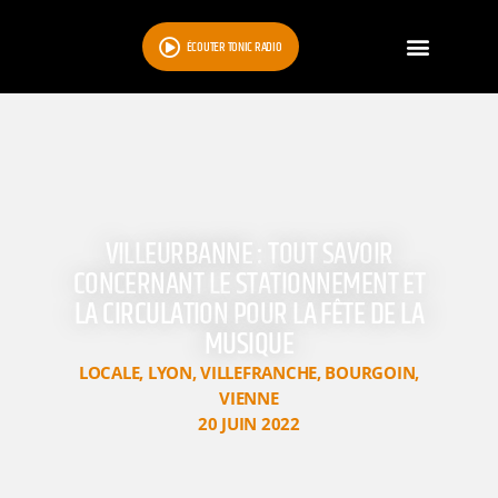
ÉCOUTER TONIC RADIO
VILLEURBANNE : TOUT SAVOIR
CONCERNANT LE STATIONNEMENT ET
LA CIRCULATION POUR LA FÊTE DE LA
MUSIQUE
LOCALE
,
LYON
,
VILLEFRANCHE
,
BOURGOIN
,
VIENNE
20 JUIN 2022